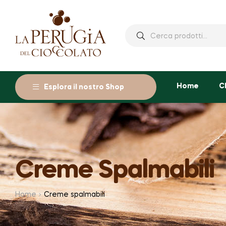
Cerca:
Home
C
Esplora il nostro Shop
Creme Spalmabili
Home
Creme spalmabili