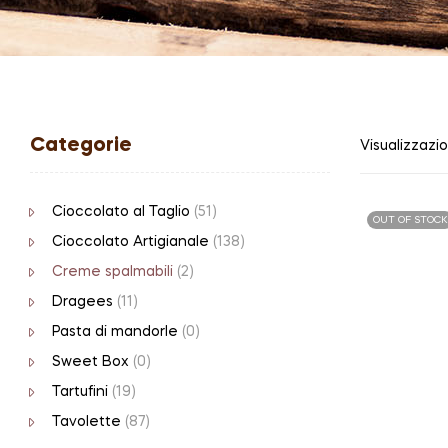
Categorie
Visualizzazio
Cioccolato al Taglio
(51)
OUT OF STOCK
Cioccolato Artigianale
(138)
Creme spalmabili
(2)
Dragees
(11)
Pasta di mandorle
(0)
Sweet Box
(0)
Tartufini
(19)
Tavolette
(87)