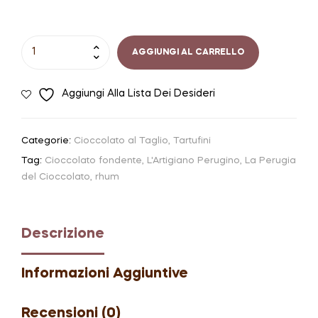
Tartufino
AGGIUNGI AL CARRELLO
Rhum
|
Aggiungi Alla Lista Dei Desideri
L'Artigiano
Perugino
quantità
Categorie:
Cioccolato al Taglio
,
Tartufini
Tag:
Cioccolato fondente
,
L'Artigiano Perugino
,
La Perugia
del Cioccolato
,
rhum
Descrizione
Informazioni Aggiuntive
Recensioni (0)