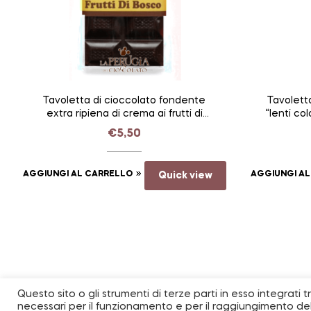
Tavoletta di cioccolato fondente
Tavolett
extra ripiena di crema ai frutti di
“lenti co
bosco | La Perugia del Cioccolato
€
5,50
AGGIUNGI AL CARRELLO
Quick view
AGGIUNGI A
Questo sito o gli strumenti di terze parti in esso integrati 
necessari per il funzionamento e per il raggiungimento delle