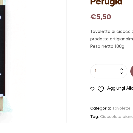
Perugia
€
5,50
Tavoletta di cioccol
prodotta artigianalm
Peso netto 100g
Tavoletta
di
cioccolato
Aggiungi All
bianco
con
olio
Categoria:
Tavolette
di
Tag:
Cioccolato bian
Zafferano
di