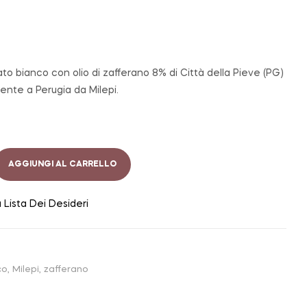
ato bianco con olio di zafferano 8% di Città della Pieve (PG)
ente a Perugia da Milepi.
AGGIUNGI AL CARRELLO
a Lista Dei Desideri
co
,
Milepi
,
zafferano