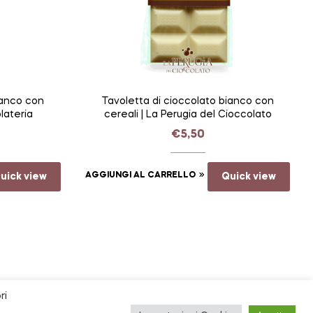
ianco con
Tavoletta di cioccolato bianco con
olateria
cereali | La Perugia del Cioccolato
€
5,50
uick view
AGGIUNGI AL CARRELLO
Quick view
ri