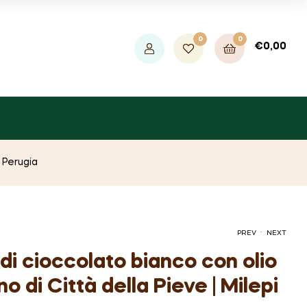
0
0
€
0,00
i Perugia
.
PREV
NEXT
di cioccolato bianco con olio
no di Città della Pieve | Milepi
€
€
5,50
5,50