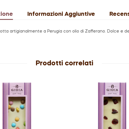
Città
della
zione
Informazioni Aggiuntive
Recens
Pieve
|
Milepi
otta artigianalmente a Perugia con olio di Zafferano. Dolce e de
Perugia
quantità
Prodotti correlati