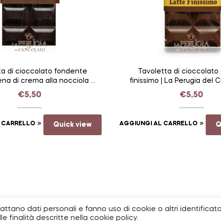
ta di cioccolato fondente
Tavoletta di cioccolato 
ena di crema alla nocciola |
finissimo | La Perugia del 
erugia del Cioccolato
€
5,50
€
5,50
L CARRELLO
Quick view
AGGIUNGI AL CARRELLO
Q
trattano dati personali e fanno uso di cookie o altri identificato
 finalità descritte nella cookie policy.