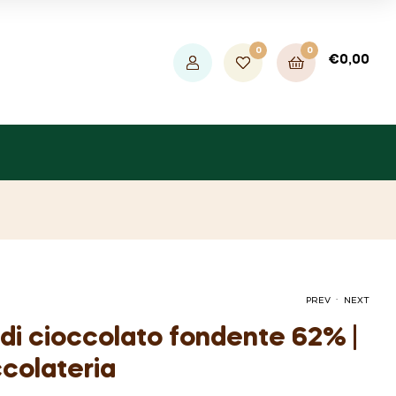
0
0
€
0,00
.
PREV
NEXT
 di cioccolato fondente 62% |
ccolateria
€
€
5,50
5,50