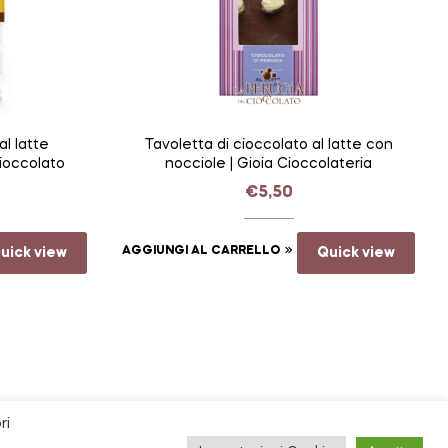
al latte
Tavoletta di cioccolato al latte con
Cioccolato
nocciole | Gioia Cioccolateria
€
5,50
uick view
AGGIUNGI AL CARRELLO
Quick view
ri