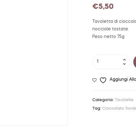
€
5,50
Tavoletta di cioccol
nocciole tostate.
Peso netto 75g
Tavoletta
di
cioccolato
Aggiungi All
fondente
62%
|
Categoria:
Tavolette
Gioia
Tag:
Cioccolato fond
Cioccolateria
quantità