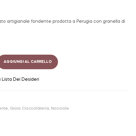
ato artigianale fondente prodotta a Perugia con granella di
AGGIUNGI AL CARRELLO
a Lista Dei Desideri
ente
,
Gioia Cioccolateria
,
Nocciole