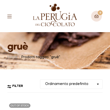
0
Menu
gruè
Home
Prodotti taggati “gruè”
FILTER
OUT OF STOCK