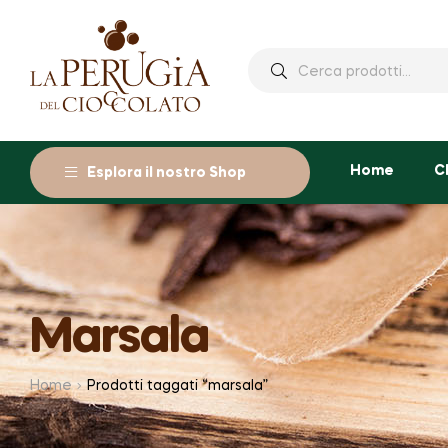
Cerca:
Home
C
Esplora il nostro Shop
Marsala
Home
Prodotti taggati “marsala”