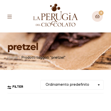
0
Menu
pretzel
Home
Prodotti taggati “pretzel”
FILTER