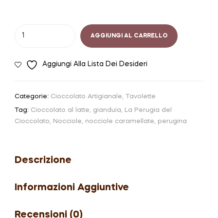
Tavoletta
AGGIUNGI AL CARRELLO
di
cioccolato
Aggiungi Alla Lista Dei Desideri
al
latte
e
Categorie:
Cioccolato Artigianale
,
Tavolette
Nocciole
Tag:
Cioccolato al latte
,
gianduia
,
La Perugia del
|
Cioccolato
,
Nocciole
,
nocciole caramellate
,
perugina
Perugina
quantità
Descrizione
Informazioni Aggiuntive
Recensioni (0)