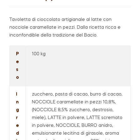
Tavoletta di cioccolato artigianale al latte con
nocciole caramellate in pezzi. Dalla ricetta ricca e
inconfondible della tradizione del Bacio.
P
100 kg
e
s
o
I
zucchero, pasta di cacao, burro di cacao,
n
NOCCIOLE caramellate in pezzi 10,8%,
g
(NOCCIOLE 8,5% zucchero, destrosio,
r
miele), LATTE in polvere, LATTE scremato
e
in polvere, NOCCIOLE, BURRO anidro,
d
emulsionante lecitina di girasole, aroma