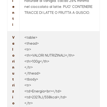
i
naturale di vaniglia. cacao 29% minimo
e
nel cioccolato al latte. PUO' CONTENERE
n
TRACCE DI LATTE O FRUTTA A GUSCIO.
t
i
V
<table>
a
<thead>
l
<tr>
o
<th>VALORI NUTRIZINALI</th>
ri
<th>100g</th>
n
</tr>
u
</thead>
t
<tbody>
ri
<tr>
z
<td>Energia<br></td>
i
<td>2327kJ/558kcal</td>
o
</tr>