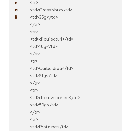
n
<tr>
a
<td>Grassi<br></td>
li
<td>35g</td>
</tr>
<tr>
<td>di cui saturi</td>
<td>16g</td>
</tr>
<tr>
<td>Carboidrati</td>
<td>51g</td>
</tr>
<tr>
<td>di cui zuccheri</td>
<td>50g</td>
</tr>
<tr>
<td>Proteine</td>