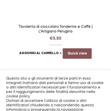
Tavoletta di cioccolato fondente e Caffè |
L’Artigiano Perugino
€
5,50
AGGIUNGI AL CARRELLO
Quick view
Questo sito o gli strumenti di terze parti in esso
integrati trattano dati personali e fanno uso di cookie
o altri identificatori necessari per il funzionamento e
per il raggiungimento delle finalità descritte nella
cookie policy.
Coppyright © 2026
La perugia del cioccolato
. All Rights
Dichiari di accettare l’utilizzo di cookie o altri
Reserved.
identificatori chiudendo o nascondendo questa
informativa o proseguendo la navigazione.