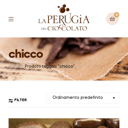
0
Menu
chicco
Home
Prodotti taggati “chicco”
FILTER