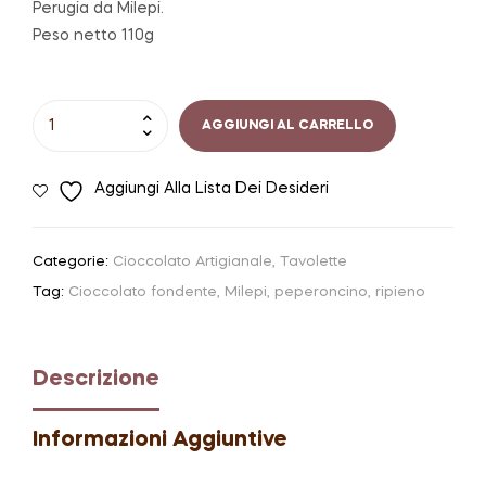
Perugia da Milepi.
Peso netto 110g
Tavoletta
AGGIUNGI AL CARRELLO
di
cioccolato
Aggiungi Alla Lista Dei Desideri
fondente
ripiena
alla
Categorie:
Cioccolato Artigianale
,
Tavolette
crema
Tag:
Cioccolato fondente
,
Milepi
,
peperoncino
,
ripieno
di
Peperoncino
|
Descrizione
Milepi
Perugia
Informazioni Aggiuntive
quantità